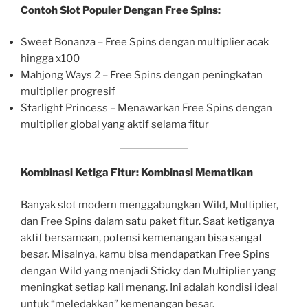
Contoh Slot Populer Dengan Free Spins:
Sweet Bonanza – Free Spins dengan multiplier acak
hingga x100
Mahjong Ways 2 – Free Spins dengan peningkatan
multiplier progresif
Starlight Princess – Menawarkan Free Spins dengan
multiplier global yang aktif selama fitur
Kombinasi Ketiga Fitur: Kombinasi Mematikan
Banyak slot modern menggabungkan Wild, Multiplier,
dan Free Spins dalam satu paket fitur. Saat ketiganya
aktif bersamaan, potensi kemenangan bisa sangat
besar. Misalnya, kamu bisa mendapatkan Free Spins
dengan Wild yang menjadi Sticky dan Multiplier yang
meningkat setiap kali menang. Ini adalah kondisi ideal
untuk “meledakkan” kemenangan besar.