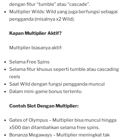
dengan fitur “tumble” atau “cascade”.
Multiplier Wilds: Wild yang juga berfungsi sebagai
pengganda (misalnya x2 Wild).
Kapan Multiplier Aktif?
Multiplier biasanya aktif:
Selama Free Spins
Selama fitur khusus seperti tumble atau cascading
reels
Saat Wild dengan fungsi pengganda muncul
Dalam mini-game bonus tertentu
Contoh Slot Dengan Multiplier:
Gates of Olympus – Multiplier bisa muncul hingga
x500 dan ditambahkan selama free spins.
Bonanza Megaways – Multiplier meningkat tak