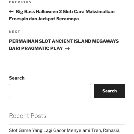
Previous
PREVIOUS
navigation
Post
Big Bass Halloween 2 Slot: Cara Maksimalkan
Freespin dan Jackpot Seramnya
Next
NEXT
Post
PERMAINAN SLOT ANCIENT ISLAND MEGAWAYS
DARI PRAGMATIC PLAY
Search
Search
Recent Posts
Slot Game Yang Lagi Gacor Menyelami Tren, Rahasia,