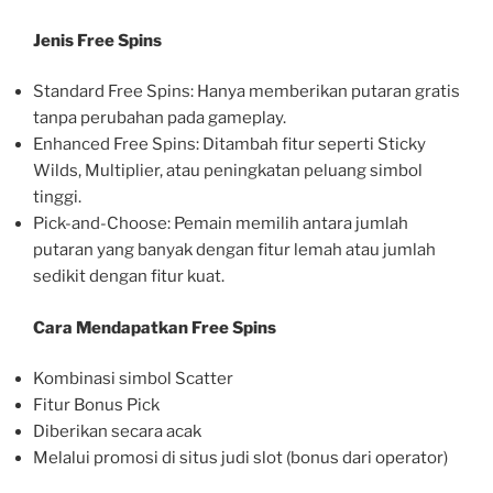
Jenis Free Spins
Standard Free Spins: Hanya memberikan putaran gratis
tanpa perubahan pada gameplay.
Enhanced Free Spins: Ditambah fitur seperti Sticky
Wilds, Multiplier, atau peningkatan peluang simbol
tinggi.
Pick-and-Choose: Pemain memilih antara jumlah
putaran yang banyak dengan fitur lemah atau jumlah
sedikit dengan fitur kuat.
Cara Mendapatkan Free Spins
Kombinasi simbol Scatter
Fitur Bonus Pick
Diberikan secara acak
Melalui promosi di situs judi slot (bonus dari operator)