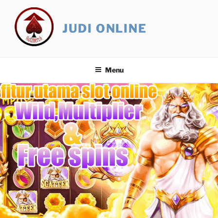
Skip
to
JUDI ONLINE
content
Menu