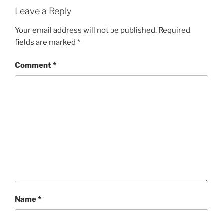
Leave a Reply
Your email address will not be published.
Required
fields are marked
*
Comment
*
Name
*