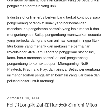
pengalaman bermain yang unik.
Industri slot online terus berkembang berkat kontribusi para
pengembang perangkat lunak yang berinovasi dan
menciptakan pengalaman bermain yang lebih menarik dan
menguntungkan. Setiap pengembang menawarkan sesuatu
yang berbeda, dari grafis dan animasi canggih hingga fitur-
fitur bonus yang menarik dan mekanisme permainan
revolusioner. Jika kamu seorang penggemar slot online,
kamu harus mencoba permainan dari pengembang-
pengembang terkemuka seperti Microgaming, NetEnt,
Playtech, Pragmatic Play, dan lainnya. Setiap pengembang
ini menghadirkan pengalaman bermain yang luar biasa dan
peluang besar untuk menang!
POSTED
OCTOBER 25, 2025
ON
Fei 飛Long龍 Zai 在Tian天® Simfoni Mitos