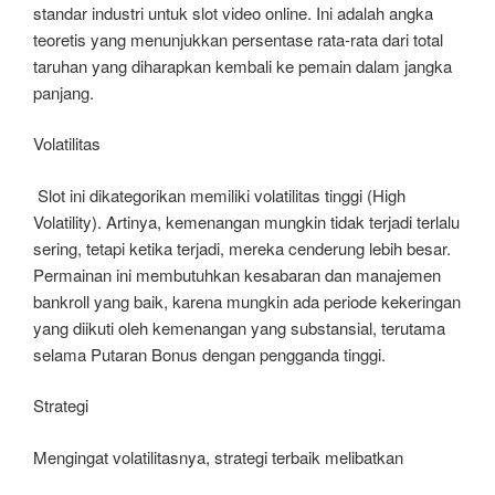
standar industri untuk slot video online. Ini adalah angka
teoretis yang menunjukkan persentase rata-rata dari total
taruhan yang diharapkan kembali ke pemain dalam jangka
panjang.
Volatilitas
Slot ini dikategorikan memiliki volatilitas tinggi (High
Volatility). Artinya, kemenangan mungkin tidak terjadi terlalu
sering, tetapi ketika terjadi, mereka cenderung lebih besar.
Permainan ini membutuhkan kesabaran dan manajemen
bankroll yang baik, karena mungkin ada periode kekeringan
yang diikuti oleh kemenangan yang substansial, terutama
selama Putaran Bonus dengan pengganda tinggi.
Strategi
Mengingat volatilitasnya, strategi terbaik melibatkan