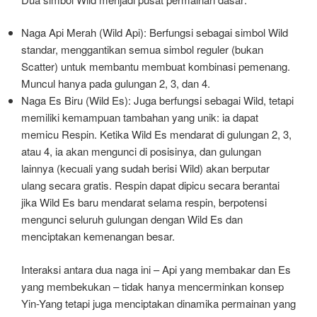
Naga Api Merah (Wild Api): Berfungsi sebagai simbol Wild
standar, menggantikan semua simbol reguler (bukan
Scatter) untuk membantu membuat kombinasi pemenang.
Muncul hanya pada gulungan 2, 3, dan 4.
Naga Es Biru (Wild Es): Juga berfungsi sebagai Wild, tetapi
memiliki kemampuan tambahan yang unik: ia dapat
memicu Respin. Ketika Wild Es mendarat di gulungan 2, 3,
atau 4, ia akan mengunci di posisinya, dan gulungan
lainnya (kecuali yang sudah berisi Wild) akan berputar
ulang secara gratis. Respin dapat dipicu secara berantai
jika Wild Es baru mendarat selama respin, berpotensi
mengunci seluruh gulungan dengan Wild Es dan
menciptakan kemenangan besar.
Interaksi antara dua naga ini – Api yang membakar dan Es
yang membekukan – tidak hanya mencerminkan konsep
Yin-Yang tetapi juga menciptakan dinamika permainan yang