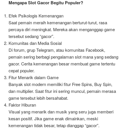
Mengapa Slot Gacor Begitu Populer?
Efek Psikologis Kemenangan
Saat pemain meraih kemenangan berturut-turut, rasa
percaya diri meningkat. Mereka akan menganggap game
tersebut sedang “gacor”.
Komunitas dan Media Sosial
Di forum, grup Telegram, atau komunitas Facebook,
pemain sering berbagi pengalaman slot mana yang sedang
gacor. Cerita kemenangan besar membuat game tertentu
cepat populer.
Fitur Menarik dalam Game
Banyak slot modern memiliki fitur Free Spins, Buy Spin,
dan multiplier. Saat fitur ini sering muncul, pemain merasa
game tersebut lebih bersahabat.
Faktor Hiburan
Visual yang menarik dan musik yang seru juga memberi
kesan positif. Jika game enak dimainkan, meski
kemenangan tidak besar, tetap dianggap “gacor”.