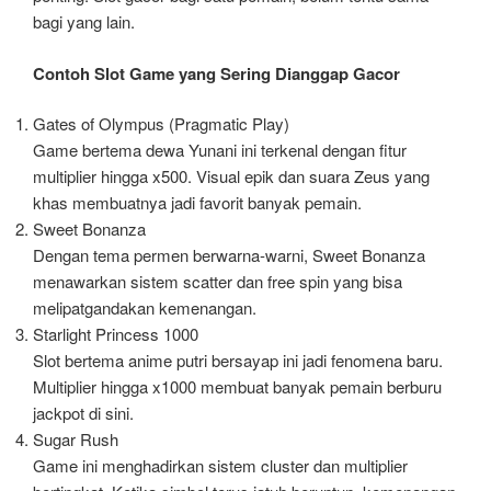
bagi yang lain.
Contoh Slot Game yang Sering Dianggap Gacor
Gates of Olympus (Pragmatic Play)
Game bertema dewa Yunani ini terkenal dengan fitur
multiplier hingga x500. Visual epik dan suara Zeus yang
khas membuatnya jadi favorit banyak pemain.
Sweet Bonanza
Dengan tema permen berwarna-warni, Sweet Bonanza
menawarkan sistem scatter dan free spin yang bisa
melipatgandakan kemenangan.
Starlight Princess 1000
Slot bertema anime putri bersayap ini jadi fenomena baru.
Multiplier hingga x1000 membuat banyak pemain berburu
jackpot di sini.
Sugar Rush
Game ini menghadirkan sistem cluster dan multiplier