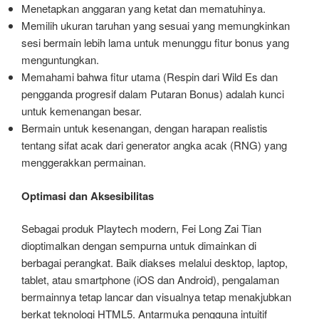
Menetapkan anggaran yang ketat dan mematuhinya.
Memilih ukuran taruhan yang sesuai yang memungkinkan
sesi bermain lebih lama untuk menunggu fitur bonus yang
menguntungkan.
Memahami bahwa fitur utama (Respin dari Wild Es dan
pengganda progresif dalam Putaran Bonus) adalah kunci
untuk kemenangan besar.
Bermain untuk kesenangan, dengan harapan realistis
tentang sifat acak dari generator angka acak (RNG) yang
menggerakkan permainan.
Optimasi dan Aksesibilitas
Sebagai produk Playtech modern, Fei Long Zai Tian
dioptimalkan dengan sempurna untuk dimainkan di
berbagai perangkat. Baik diakses melalui desktop, laptop,
tablet, atau smartphone (iOS dan Android), pengalaman
bermainnya tetap lancar dan visualnya tetap menakjubkan
berkat teknologi HTML5. Antarmuka pengguna intuitif