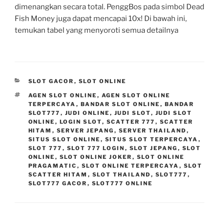
dimenangkan secara total. PenggBos pada simbol Dead
Fish Money juga dapat mencapai 10x! Di bawah ini,
temukan tabel yang menyoroti semua detailnya
CATEGORIES
SLOT GACOR
,
SLOT ONLINE
TAGS
AGEN SLOT ONLINE
,
AGEN SLOT ONLINE
TERPERCAYA
,
BANDAR SLOT ONLINE
,
BANDAR
SLOT777
,
JUDI ONLINE
,
JUDI SLOT
,
JUDI SLOT
ONLINE
,
LOGIN SLOT
,
SCATTER 777
,
SCATTER
HITAM
,
SERVER JEPANG
,
SERVER THAILAND
,
SITUS SLOT ONLINE
,
SITUS SLOT TERPERCAYA
,
SLOT 777
,
SLOT 777 LOGIN
,
SLOT JEPANG
,
SLOT
ONLINE
,
SLOT ONLINE JOKER
,
SLOT ONLINE
PRAGAMATIC
,
SLOT ONLINE TERPERCAYA
,
SLOT
SCATTER HITAM
,
SLOT THAILAND
,
SLOT777
,
SLOT777 GACOR
,
SLOT777 ONLINE