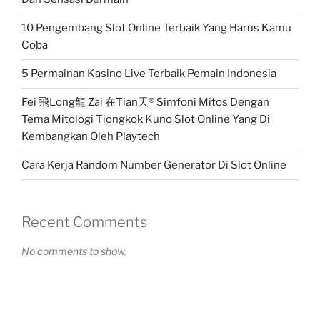
10 Pengembang Slot Online Terbaik Yang Harus Kamu
Coba
5 Permainan Kasino Live Terbaik Pemain Indonesia
Fei 飛Long龍 Zai 在Tian天® Simfoni Mitos Dengan
Tema Mitologi Tiongkok Kuno Slot Online Yang Di
Kembangkan Oleh Playtech
Cara Kerja Random Number Generator Di Slot Online
Recent Comments
No comments to show.