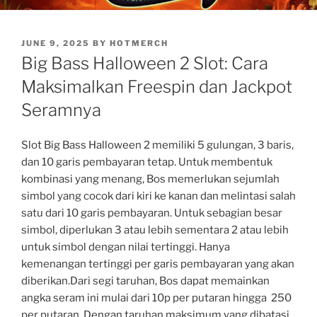
POSTED
JUNE 9, 2025
BY
HOTMERCH
ON
Big Bass Halloween 2 Slot: Cara
Maksimalkan Freespin dan Jackpot
Seramnya
Slot Big Bass Halloween 2 memiliki 5 gulungan, 3 baris,
dan 10 garis pembayaran tetap. Untuk membentuk
kombinasi yang menang, Bos memerlukan sejumlah
simbol yang cocok dari kiri ke kanan dan melintasi salah
satu dari 10 garis pembayaran. Untuk sebagian besar
simbol, diperlukan 3 atau lebih sementara 2 atau lebih
untuk simbol dengan nilai tertinggi. Hanya
kemenangan tertinggi per garis pembayaran yang akan
diberikan.Dari segi taruhan, Bos dapat memainkan
angka seram ini mulai dari 10p per putaran hingga 250
per putaran. Dengan taruhan maksimum yang dibatasi