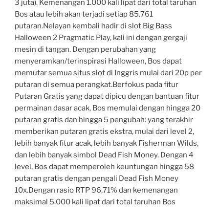
3 juta). Kemenangan 1.000 kali lipat dari total taruhan
Bos atau lebih akan terjadi setiap 85.761
putaran.Nelayan kembali hadir di slot Big Bass
Halloween 2 Pragmatic Play, kali ini dengan gergaji
mesin di tangan. Dengan perubahan yang
menyeramkan/terinspirasi Halloween, Bos dapat
memutar semua situs slot di Inggris mulai dari 20p per
putaran di semua perangkat.Berfokus pada fitur
Putaran Gratis yang dapat dipicu dengan bantuan fitur
permainan dasar acak, Bos memulai dengan hingga 20
putaran gratis dan hingga 5 pengubah: yang terakhir
memberikan putaran gratis ekstra, mulai dari level 2,
lebih banyak fitur acak, lebih banyak Fisherman Wilds,
dan lebih banyak simbol Dead Fish Money. Dengan 4
level, Bos dapat memperoleh keuntungan hingga 58
putaran gratis dengan pengali Dead Fish Money
10x.Dengan rasio RTP 96,71% dan kemenangan
maksimal 5.000 kali lipat dari total taruhan Bos