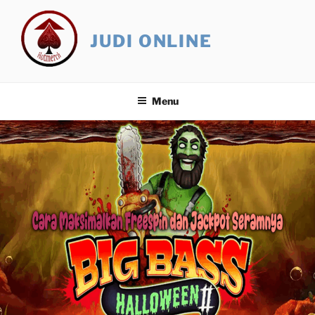
Skip
to
JUDI ONLINE
content
Menu