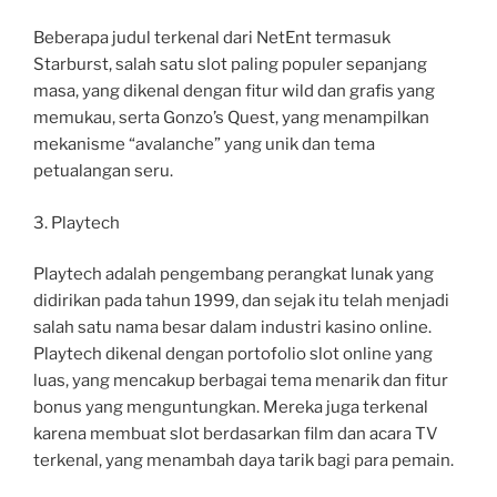
Beberapa judul terkenal dari NetEnt termasuk
Starburst, salah satu slot paling populer sepanjang
masa, yang dikenal dengan fitur wild dan grafis yang
memukau, serta Gonzo’s Quest, yang menampilkan
mekanisme “avalanche” yang unik dan tema
petualangan seru.
3. Playtech
Playtech adalah pengembang perangkat lunak yang
didirikan pada tahun 1999, dan sejak itu telah menjadi
salah satu nama besar dalam industri kasino online.
Playtech dikenal dengan portofolio slot online yang
luas, yang mencakup berbagai tema menarik dan fitur
bonus yang menguntungkan. Mereka juga terkenal
karena membuat slot berdasarkan film dan acara TV
terkenal, yang menambah daya tarik bagi para pemain.