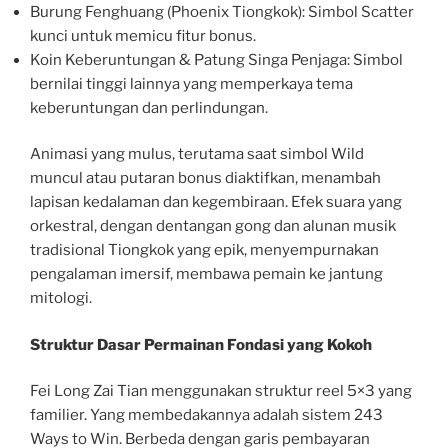
Burung Fenghuang (Phoenix Tiongkok): Simbol Scatter
kunci untuk memicu fitur bonus.
Koin Keberuntungan & Patung Singa Penjaga: Simbol
bernilai tinggi lainnya yang memperkaya tema
keberuntungan dan perlindungan.
Animasi yang mulus, terutama saat simbol Wild
muncul atau putaran bonus diaktifkan, menambah
lapisan kedalaman dan kegembiraan. Efek suara yang
orkestral, dengan dentangan gong dan alunan musik
tradisional Tiongkok yang epik, menyempurnakan
pengalaman imersif, membawa pemain ke jantung
mitologi.
Struktur Dasar Permainan Fondasi yang Kokoh
Fei Long Zai Tian menggunakan struktur reel 5×3 yang
familier. Yang membedakannya adalah sistem 243
Ways to Win. Berbeda dengan garis pembayaran