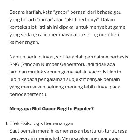
Secara harfiah, kata “gacor” berasal dari bahasa gaul
yang berarti “ramai” atau “aktif berbunyi”. Dalam
konteks slot, istilah ini dipakai untuk menyebut game
yang sedang rajin membayar atau sering memberi
kemenangan.
Namun perlu diingat, slot tetaplah permainan berbasis
RNG (Random Number Generator). Jadi tidak ada
jaminan mutlak sebuah game selalu gacor. Istilah ini
lebih kepada pengalaman subjektif banyak pemain
yang merasakan peluang menang lebih tinggi pada
periode tertentu.
Mengapa Slot Gacor Begitu Populer?
Efek Psikologis Kemenangan
Saat pemain meraih kemenangan berturut-turut, rasa
percaya diri meningkat. Mereka akan menganggap