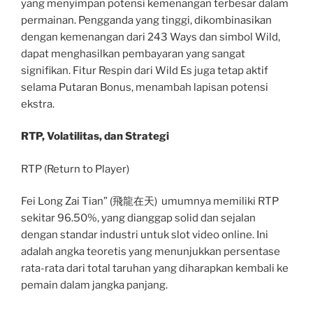
yang menyimpan potensi kemenangan terbesar dalam
permainan. Pengganda yang tinggi, dikombinasikan
dengan kemenangan dari 243 Ways dan simbol Wild,
dapat menghasilkan pembayaran yang sangat
signifikan. Fitur Respin dari Wild Es juga tetap aktif
selama Putaran Bonus, menambah lapisan potensi
ekstra.
RTP, Volatilitas, dan Strategi
RTP (Return to Player)
Fei Long Zai Tian” (飛龍在天) umumnya memiliki RTP
sekitar 96.50%, yang dianggap solid dan sejalan
dengan standar industri untuk slot video online. Ini
adalah angka teoretis yang menunjukkan persentase
rata-rata dari total taruhan yang diharapkan kembali ke
pemain dalam jangka panjang.