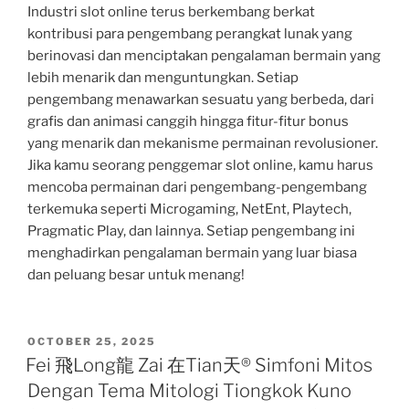
Industri slot online terus berkembang berkat
kontribusi para pengembang perangkat lunak yang
berinovasi dan menciptakan pengalaman bermain yang
lebih menarik dan menguntungkan. Setiap
pengembang menawarkan sesuatu yang berbeda, dari
grafis dan animasi canggih hingga fitur-fitur bonus
yang menarik dan mekanisme permainan revolusioner.
Jika kamu seorang penggemar slot online, kamu harus
mencoba permainan dari pengembang-pengembang
terkemuka seperti Microgaming, NetEnt, Playtech,
Pragmatic Play, dan lainnya. Setiap pengembang ini
menghadirkan pengalaman bermain yang luar biasa
dan peluang besar untuk menang!
POSTED
OCTOBER 25, 2025
ON
Fei 飛Long龍 Zai 在Tian天® Simfoni Mitos
Dengan Tema Mitologi Tiongkok Kuno