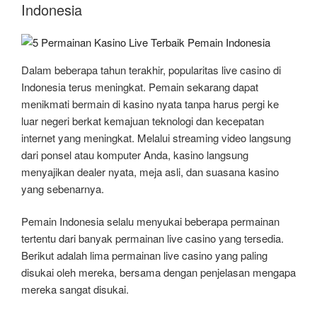
Indonesia
Dalam beberapa tahun terakhir, popularitas live casino di
Indonesia terus meningkat. Pemain sekarang dapat
menikmati bermain di kasino nyata tanpa harus pergi ke
luar negeri berkat kemajuan teknologi dan kecepatan
internet yang meningkat. Melalui streaming video langsung
dari ponsel atau komputer Anda, kasino langsung
menyajikan dealer nyata, meja asli, dan suasana kasino
yang sebenarnya.
Pemain Indonesia selalu menyukai beberapa permainan
tertentu dari banyak permainan live casino yang tersedia.
Berikut adalah lima permainan live casino yang paling
disukai oleh mereka, bersama dengan penjelasan mengapa
mereka sangat disukai.