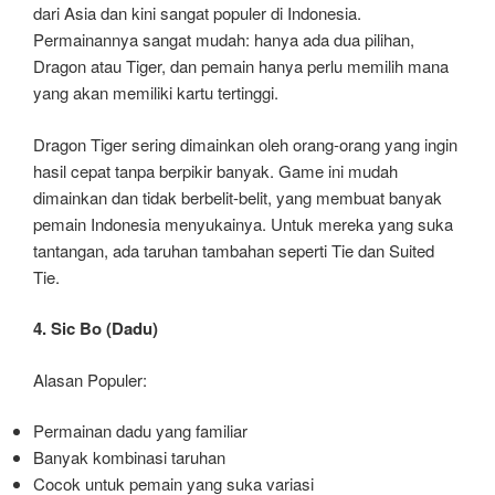
dari Asia dan kini sangat populer di Indonesia.
Permainannya sangat mudah: hanya ada dua pilihan,
Dragon atau Tiger, dan pemain hanya perlu memilih mana
yang akan memiliki kartu tertinggi.
Dragon Tiger sering dimainkan oleh orang-orang yang ingin
hasil cepat tanpa berpikir banyak. Game ini mudah
dimainkan dan tidak berbelit-belit, yang membuat banyak
pemain Indonesia menyukainya. Untuk mereka yang suka
tantangan, ada taruhan tambahan seperti Tie dan Suited
Tie.
4. Sic Bo (Dadu)
Alasan Populer:
Permainan dadu yang familiar
Banyak kombinasi taruhan
Cocok untuk pemain yang suka variasi