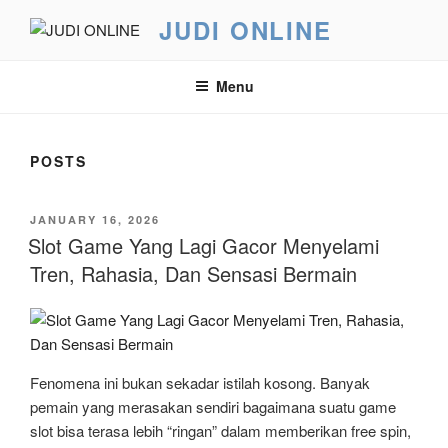
Skip
JUDI ONLINE
to
content
Menu
POSTS
POSTED
JANUARY 16, 2026
ON
Slot Game Yang Lagi Gacor Menyelami
Tren, Rahasia, Dan Sensasi Bermain
Fenomena ini bukan sekadar istilah kosong. Banyak
pemain yang merasakan sendiri bagaimana suatu game
slot bisa terasa lebih “ringan” dalam memberikan free spin,