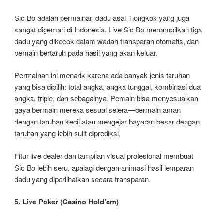
Sic Bo adalah permainan dadu asal Tiongkok yang juga
sangat digemari di Indonesia. Live Sic Bo menampilkan tiga
dadu yang dikocok dalam wadah transparan otomatis, dan
pemain bertaruh pada hasil yang akan keluar.
Permainan ini menarik karena ada banyak jenis taruhan
yang bisa dipilih: total angka, angka tunggal, kombinasi dua
angka, triple, dan sebagainya. Pemain bisa menyesuaikan
gaya bermain mereka sesuai selera—bermain aman
dengan taruhan kecil atau mengejar bayaran besar dengan
taruhan yang lebih sulit diprediksi.
Fitur live dealer dan tampilan visual profesional membuat
Sic Bo lebih seru, apalagi dengan animasi hasil lemparan
dadu yang diperlihatkan secara transparan.
5. Live Poker (Casino Hold’em)