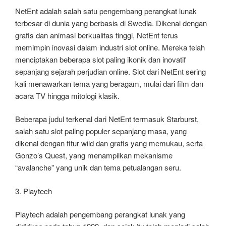
NetEnt adalah salah satu pengembang perangkat lunak
terbesar di dunia yang berbasis di Swedia. Dikenal dengan
grafis dan animasi berkualitas tinggi, NetEnt terus
memimpin inovasi dalam industri slot online. Mereka telah
menciptakan beberapa slot paling ikonik dan inovatif
sepanjang sejarah perjudian online. Slot dari NetEnt sering
kali menawarkan tema yang beragam, mulai dari film dan
acara TV hingga mitologi klasik.
Beberapa judul terkenal dari NetEnt termasuk Starburst,
salah satu slot paling populer sepanjang masa, yang
dikenal dengan fitur wild dan grafis yang memukau, serta
Gonzo’s Quest, yang menampilkan mekanisme
“avalanche” yang unik dan tema petualangan seru.
3. Playtech
Playtech adalah pengembang perangkat lunak yang