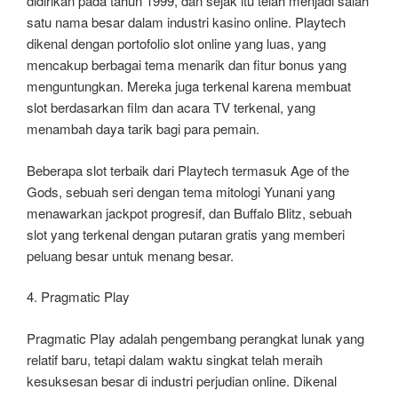
didirikan pada tahun 1999, dan sejak itu telah menjadi salah
satu nama besar dalam industri kasino online. Playtech
dikenal dengan portofolio slot online yang luas, yang
mencakup berbagai tema menarik dan fitur bonus yang
menguntungkan. Mereka juga terkenal karena membuat
slot berdasarkan film dan acara TV terkenal, yang
menambah daya tarik bagi para pemain.
Beberapa slot terbaik dari Playtech termasuk Age of the
Gods, sebuah seri dengan tema mitologi Yunani yang
menawarkan jackpot progresif, dan Buffalo Blitz, sebuah
slot yang terkenal dengan putaran gratis yang memberi
peluang besar untuk menang besar.
4. Pragmatic Play
Pragmatic Play adalah pengembang perangkat lunak yang
relatif baru, tetapi dalam waktu singkat telah meraih
kesuksesan besar di industri perjudian online. Dikenal