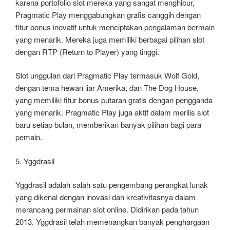
karena portofolio slot mereka yang sangat menghibur,
Pragmatic Play menggabungkan grafis canggih dengan
fitur bonus inovatif untuk menciptakan pengalaman bermain
yang menarik. Mereka juga memiliki berbagai pilihan slot
dengan RTP (Return to Player) yang tinggi.
Slot unggulan dari Pragmatic Play termasuk Wolf Gold,
dengan tema hewan liar Amerika, dan The Dog House,
yang memiliki fitur bonus putaran gratis dengan pengganda
yang menarik. Pragmatic Play juga aktif dalam merilis slot
baru setiap bulan, memberikan banyak pilihan bagi para
pemain.
5. Yggdrasil
Yggdrasil adalah salah satu pengembang perangkat lunak
yang dikenal dengan inovasi dan kreativitasnya dalam
merancang permainan slot online. Didirikan pada tahun
2013, Yggdrasil telah memenangkan banyak penghargaan