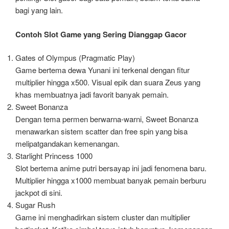
bagi yang lain.
Contoh Slot Game yang Sering Dianggap Gacor
Gates of Olympus (Pragmatic Play)
Game bertema dewa Yunani ini terkenal dengan fitur
multiplier hingga x500. Visual epik dan suara Zeus yang
khas membuatnya jadi favorit banyak pemain.
Sweet Bonanza
Dengan tema permen berwarna-warni, Sweet Bonanza
menawarkan sistem scatter dan free spin yang bisa
melipatgandakan kemenangan.
Starlight Princess 1000
Slot bertema anime putri bersayap ini jadi fenomena baru.
Multiplier hingga x1000 membuat banyak pemain berburu
jackpot di sini.
Sugar Rush
Game ini menghadirkan sistem cluster dan multiplier