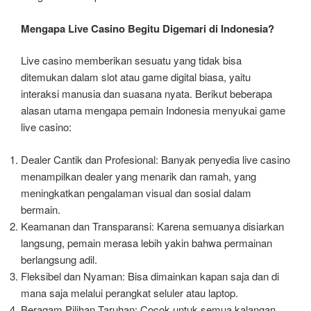
Mengapa Live Casino Begitu Digemari di Indonesia?
Live casino memberikan sesuatu yang tidak bisa
ditemukan dalam slot atau game digital biasa, yaitu
interaksi manusia dan suasana nyata. Berikut beberapa
alasan utama mengapa pemain Indonesia menyukai game
live casino:
Dealer Cantik dan Profesional: Banyak penyedia live casino
menampilkan dealer yang menarik dan ramah, yang
meningkatkan pengalaman visual dan sosial dalam
bermain.
Keamanan dan Transparansi: Karena semuanya disiarkan
langsung, pemain merasa lebih yakin bahwa permainan
berlangsung adil.
Fleksibel dan Nyaman: Bisa dimainkan kapan saja dan di
mana saja melalui perangkat seluler atau laptop.
Beragam Pilihan Taruhan: Cocok untuk semua kalangan,