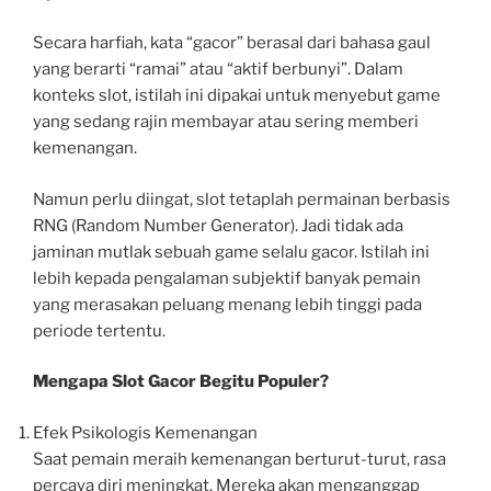
Secara harfiah, kata “gacor” berasal dari bahasa gaul
yang berarti “ramai” atau “aktif berbunyi”. Dalam
konteks slot, istilah ini dipakai untuk menyebut game
yang sedang rajin membayar atau sering memberi
kemenangan.
Namun perlu diingat, slot tetaplah permainan berbasis
RNG (Random Number Generator). Jadi tidak ada
jaminan mutlak sebuah game selalu gacor. Istilah ini
lebih kepada pengalaman subjektif banyak pemain
yang merasakan peluang menang lebih tinggi pada
periode tertentu.
Mengapa Slot Gacor Begitu Populer?
Efek Psikologis Kemenangan
Saat pemain meraih kemenangan berturut-turut, rasa
percaya diri meningkat. Mereka akan menganggap