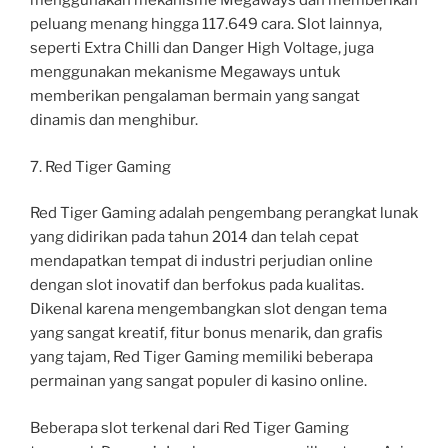
menggunakan mekanisme Megaways dan memberikan
peluang menang hingga 117.649 cara. Slot lainnya,
seperti Extra Chilli dan Danger High Voltage, juga
menggunakan mekanisme Megaways untuk
memberikan pengalaman bermain yang sangat
dinamis dan menghibur.
7. Red Tiger Gaming
Red Tiger Gaming adalah pengembang perangkat lunak
yang didirikan pada tahun 2014 dan telah cepat
mendapatkan tempat di industri perjudian online
dengan slot inovatif dan berfokus pada kualitas.
Dikenal karena mengembangkan slot dengan tema
yang sangat kreatif, fitur bonus menarik, dan grafis
yang tajam, Red Tiger Gaming memiliki beberapa
permainan yang sangat populer di kasino online.
Beberapa slot terkenal dari Red Tiger Gaming