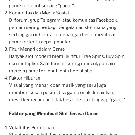
game tersebut sedang “gacor”.
Komunitas dan Media Sosial
Di forum, grup Telegram, atau komunitas Facebook,
pemain sering berbagi pengalaman slot mana yang
sedang gacor. Cerita kemenangan besar membuat
game tertentu cepat populer.
Fitur Menarik dalam Game
Banyak slot modern memiliki fitur Free Spins, Buy Spin,
dan multiplier. Saat fitur ini sering muncul, pemain
merasa game tersebut lebih bersahabat.
Faktor Hiburan
Visual yang menarik dan musik yang seru juga
memberi kesan positif. Jika game enak dimainkan,
meski kemenangan tidak besar, tetap dianggap “gacor”.
Faktor yang Membuat Slot Terasa Gacor
Volatilitas Permainan
Slot dengan volatilitas menengah hingga tinggi bisa