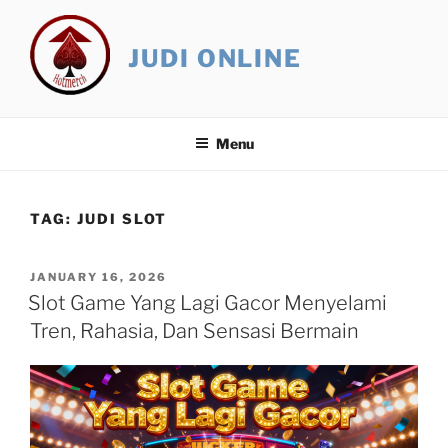
Skip
to
JUDI ONLINE
content
Menu
TAG:
JUDI SLOT
POSTED
JANUARY 16, 2026
ON
Slot Game Yang Lagi Gacor Menyelami
Tren, Rahasia, Dan Sensasi Bermain