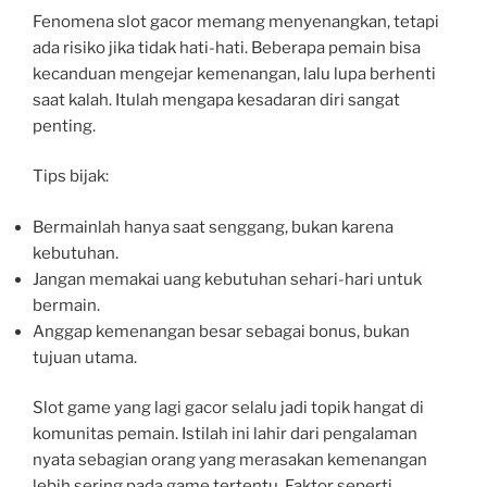
Fenomena slot gacor memang menyenangkan, tetapi
ada risiko jika tidak hati-hati. Beberapa pemain bisa
kecanduan mengejar kemenangan, lalu lupa berhenti
saat kalah. Itulah mengapa kesadaran diri sangat
penting.
Tips bijak:
Bermainlah hanya saat senggang, bukan karena
kebutuhan.
Jangan memakai uang kebutuhan sehari-hari untuk
bermain.
Anggap kemenangan besar sebagai bonus, bukan
tujuan utama.
Slot game yang lagi gacor selalu jadi topik hangat di
komunitas pemain. Istilah ini lahir dari pengalaman
nyata sebagian orang yang merasakan kemenangan
lebih sering pada game tertentu. Faktor seperti