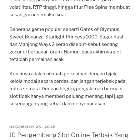
volatilitas, RTP tinggi, hingga fitur Free Spins membuat
kesan gacor semakin kuat.
Beberapa game populer seperti Gates of Olympus,
Sweet Bonanza, Starlight Princess 1000, Sugar Rush,
dan Mahjong Ways 2 kerap disebut-sebut sedang
gacor di berbagai forum. Namun, pada akhirnya slot
tetaplah permainan acak.
Kuncinya adalah nikmati permainan dengan bijak,
kelola modal secara cerdas, dan jangan terjebak pada
mitos semata. Dengan begitu, pengalaman bermain
slot tidak hanya memberi peluang menang, tapi juga
kesenangan yang sehat dan menyenangkan.
POSTED
DECEMBER 25, 2025
ON
10 Pengembang Slot Online Terbaik Yang