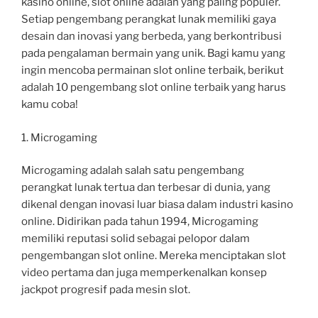
kasino online, slot online adalah yang paling populer.
Setiap pengembang perangkat lunak memiliki gaya
desain dan inovasi yang berbeda, yang berkontribusi
pada pengalaman bermain yang unik. Bagi kamu yang
ingin mencoba permainan slot online terbaik, berikut
adalah 10 pengembang slot online terbaik yang harus
kamu coba!
1. Microgaming
Microgaming adalah salah satu pengembang
perangkat lunak tertua dan terbesar di dunia, yang
dikenal dengan inovasi luar biasa dalam industri kasino
online. Didirikan pada tahun 1994, Microgaming
memiliki reputasi solid sebagai pelopor dalam
pengembangan slot online. Mereka menciptakan slot
video pertama dan juga memperkenalkan konsep
jackpot progresif pada mesin slot.