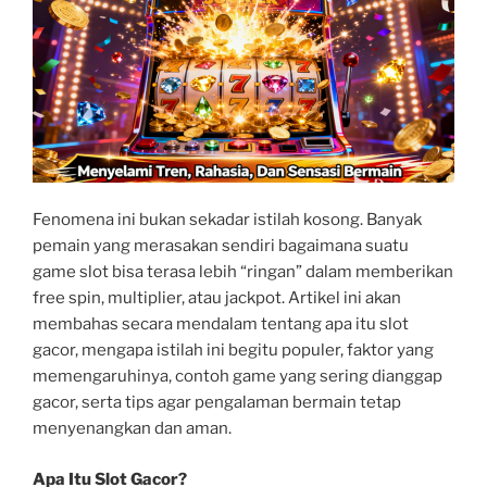
Fenomena ini bukan sekadar istilah kosong. Banyak
pemain yang merasakan sendiri bagaimana suatu
game slot bisa terasa lebih “ringan” dalam memberikan
free spin, multiplier, atau jackpot. Artikel ini akan
membahas secara mendalam tentang apa itu slot
gacor, mengapa istilah ini begitu populer, faktor yang
memengaruhinya, contoh game yang sering dianggap
gacor, serta tips agar pengalaman bermain tetap
menyenangkan dan aman.
Apa Itu Slot Gacor?