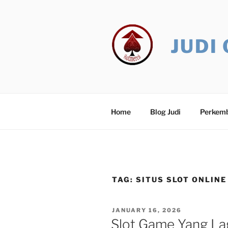
Skip
to
content
JUDI
Home
Blog Judi
Perkemb
TAG:
SITUS SLOT ONLINE
POSTED
JANUARY 16, 2026
ON
Slot Game Yang La