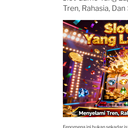
Tren, Rahasia, Dan
Fenomena ini bukan sekadar is