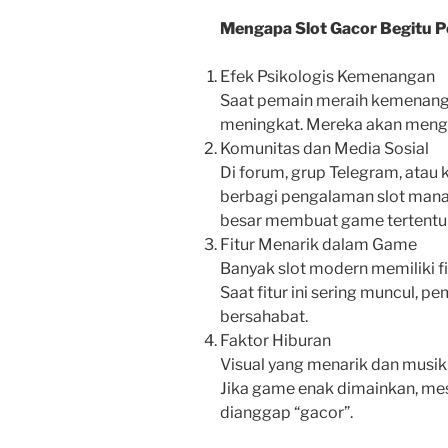
Mengapa Slot Gacor Begitu P
Efek Psikologis Kemenangan
Saat pemain meraih kemenangan
meningkat. Mereka akan meng
Komunitas dan Media Sosial
Di forum, grup Telegram, atau
berbagi pengalaman slot mana
besar membuat game tertentu 
Fitur Menarik dalam Game
Banyak slot modern memiliki fit
Saat fitur ini sering muncul, 
bersahabat.
Faktor Hiburan
Visual yang menarik dan musik 
Jika game enak dimainkan, mes
dianggap “gacor”.