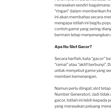
merasakan sendiri bagaimana s
“ringan” dalam memberikan free 
ini akan membahas secara mend
mengapa istilah ini begitu pop
contoh game yang sering diang
bermain tetap menyenangkan 
Apa Itu Slot Gacor?
Secara harfiah, kata “gacor” be
“ramai” atau “aktif berbunyi”. D
untuk menyebut game yang sed
memberi kemenangan.
Namun perlu diingat, slot tet
Number Generator). Jadi tidak
gacor. Istilah ini lebih kepad
yang merasakan peluang menang