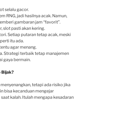
ot selalu gacor.
tem RNG, jadi hasilnya acak. Namun,
mberi gambaran jam “favorit”.
 slot pasti akan kering.
ori. Setiap putaran tetap acak, meski
rti itu ada.
rtentu agar menang.
a. Strategi terbaik tetap manajemen
i gaya bermain.
 Bijak?
enyenangkan, tetapi ada risiko jika
ain bisa kecanduan mengejar
i saat kalah. Itulah mengapa kesadaran