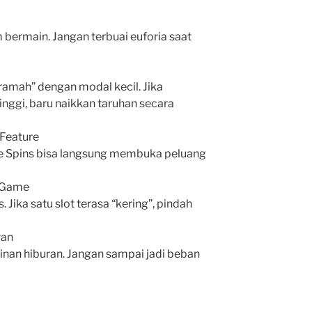
bermain. Jangan terbuai euforia saat
ramah” dengan modal kecil. Jika
nggi, baru naikkan taruhan secara
 Feature
ree Spins bisa langsung membuka peluang
 Game
Jika satu slot terasa “kering”, pindah
ran
inan hiburan. Jangan sampai jadi beban