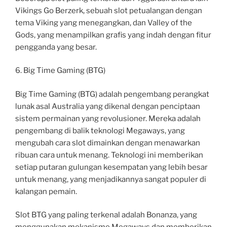
Vikings Go Berzerk, sebuah slot petualangan dengan
tema Viking yang menegangkan, dan Valley of the
Gods, yang menampilkan grafis yang indah dengan fitur
pengganda yang besar.
6. Big Time Gaming (BTG)
Big Time Gaming (BTG) adalah pengembang perangkat
lunak asal Australia yang dikenal dengan penciptaan
sistem permainan yang revolusioner. Mereka adalah
pengembang di balik teknologi Megaways, yang
mengubah cara slot dimainkan dengan menawarkan
ribuan cara untuk menang. Teknologi ini memberikan
setiap putaran gulungan kesempatan yang lebih besar
untuk menang, yang menjadikannya sangat populer di
kalangan pemain.
Slot BTG yang paling terkenal adalah Bonanza, yang