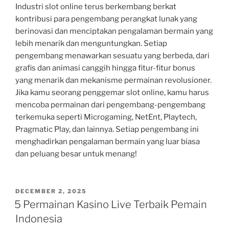
Industri slot online terus berkembang berkat
kontribusi para pengembang perangkat lunak yang
berinovasi dan menciptakan pengalaman bermain yang
lebih menarik dan menguntungkan. Setiap
pengembang menawarkan sesuatu yang berbeda, dari
grafis dan animasi canggih hingga fitur-fitur bonus
yang menarik dan mekanisme permainan revolusioner.
Jika kamu seorang penggemar slot online, kamu harus
mencoba permainan dari pengembang-pengembang
terkemuka seperti Microgaming, NetEnt, Playtech,
Pragmatic Play, dan lainnya. Setiap pengembang ini
menghadirkan pengalaman bermain yang luar biasa
dan peluang besar untuk menang!
POSTED
DECEMBER 2, 2025
ON
5 Permainan Kasino Live Terbaik Pemain
Indonesia