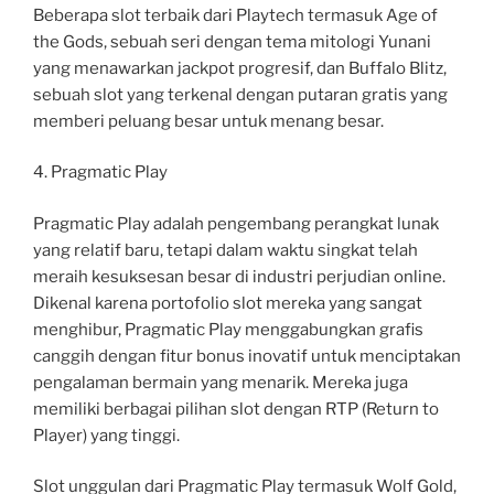
Beberapa slot terbaik dari Playtech termasuk Age of
the Gods, sebuah seri dengan tema mitologi Yunani
yang menawarkan jackpot progresif, dan Buffalo Blitz,
sebuah slot yang terkenal dengan putaran gratis yang
memberi peluang besar untuk menang besar.
4. Pragmatic Play
Pragmatic Play adalah pengembang perangkat lunak
yang relatif baru, tetapi dalam waktu singkat telah
meraih kesuksesan besar di industri perjudian online.
Dikenal karena portofolio slot mereka yang sangat
menghibur, Pragmatic Play menggabungkan grafis
canggih dengan fitur bonus inovatif untuk menciptakan
pengalaman bermain yang menarik. Mereka juga
memiliki berbagai pilihan slot dengan RTP (Return to
Player) yang tinggi.
Slot unggulan dari Pragmatic Play termasuk Wolf Gold,