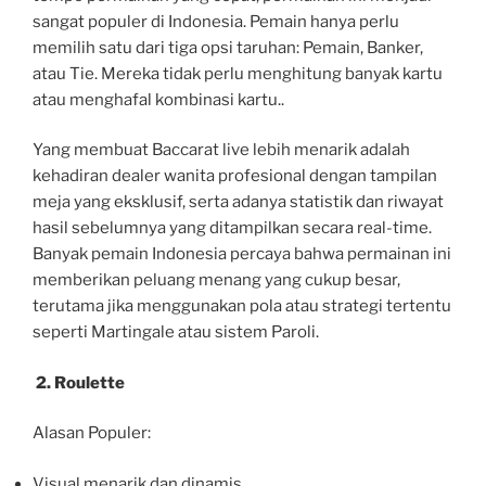
sangat populer di Indonesia. Pemain hanya perlu
memilih satu dari tiga opsi taruhan: Pemain, Banker,
atau Tie. Mereka tidak perlu menghitung banyak kartu
atau menghafal kombinasi kartu..
Yang membuat Baccarat live lebih menarik adalah
kehadiran dealer wanita profesional dengan tampilan
meja yang eksklusif, serta adanya statistik dan riwayat
hasil sebelumnya yang ditampilkan secara real-time.
Banyak pemain Indonesia percaya bahwa permainan ini
memberikan peluang menang yang cukup besar,
terutama jika menggunakan pola atau strategi tertentu
seperti Martingale atau sistem Paroli.
2. Roulette
Alasan Populer:
Visual menarik dan dinamis