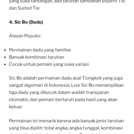
yang suka tantangan, ada taruhan tambahan seperti Tie
dan Suited Tie.
4. Sic Bo (Dadu)
Alasan Populer:
Permainan dadu yang familiar
Banyak kombinasi taruhan
Cocok untuk pemain yang suka variasi
Sic Bo adalah permainan dadu asal Tiongkok yang juga
sangat digemari di Indonesia. Live Sic Bo menampilkan
tiga dadu yang dikocok dalam wadah transparan
otomatis, dan pemain bertaruh pada hasil yang akan
keluar.
Permainan ini menarik karena ada banyak jenis taruhan
yang bisa dipilih: total angka, angka tunggal, kombinasi