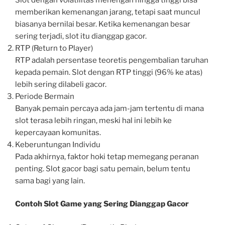
memberikan kemenangan jarang, tetapi saat muncul
biasanya bernilai besar. Ketika kemenangan besar
sering terjadi, slot itu dianggap gacor.
RTP (Return to Player)
RTP adalah persentase teoretis pengembalian taruhan
kepada pemain. Slot dengan RTP tinggi (96% ke atas)
lebih sering dilabeli gacor.
Periode Bermain
Banyak pemain percaya ada jam-jam tertentu di mana
slot terasa lebih ringan, meski hal ini lebih ke
kepercayaan komunitas.
Keberuntungan Individu
Pada akhirnya, faktor hoki tetap memegang peranan
penting. Slot gacor bagi satu pemain, belum tentu
sama bagi yang lain.
Contoh Slot Game yang Sering Dianggap Gacor