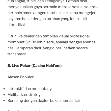
dua angka, triple, dan sebagainya. Pemain bisa
menyesuaikan gaya bermain mereka sesuai selera—
bermain aman dengan taruhan kecil atau mengejar
bayaran besar dengan taruhan yang lebih sulit
diprediksi.
Fitur live dealer dan tampilan visual profesional
membuat Sic Bo lebih seru, apalagi dengan animasi
hasil lemparan dadu yang diperlihatkan secara
transparan.
5. Live Poker (Casino Hold’em)
Alasan Populer:
Interaktif dan menantang
Melibatkan strategi
Bersaing dengan dealer, bukan pemain lain