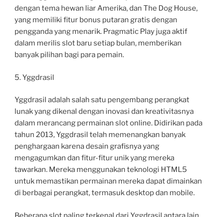
dengan tema hewan liar Amerika, dan The Dog House,
yang memiliki fitur bonus putaran gratis dengan
pengganda yang menarik. Pragmatic Play juga aktif
dalam merilis slot baru setiap bulan, memberikan
banyak pilihan bagi para pemain.
5. Yggdrasil
Yggdrasil adalah salah satu pengembang perangkat
lunak yang dikenal dengan inovasi dan kreativitasnya
dalam merancang permainan slot online. Didirikan pada
tahun 2013, Yggdrasil telah memenangkan banyak
penghargaan karena desain grafisnya yang
mengagumkan dan fitur-fitur unik yang mereka
tawarkan. Mereka menggunakan teknologi HTML5
untuk memastikan permainan mereka dapat dimainkan
di berbagai perangkat, termasuk desktop dan mobile.
Beberapa slot paling terkenal dari Yggdrasil antara lain