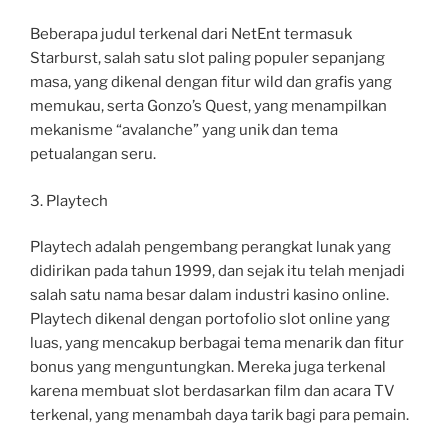
Beberapa judul terkenal dari NetEnt termasuk
Starburst, salah satu slot paling populer sepanjang
masa, yang dikenal dengan fitur wild dan grafis yang
memukau, serta Gonzo’s Quest, yang menampilkan
mekanisme “avalanche” yang unik dan tema
petualangan seru.
3. Playtech
Playtech adalah pengembang perangkat lunak yang
didirikan pada tahun 1999, dan sejak itu telah menjadi
salah satu nama besar dalam industri kasino online.
Playtech dikenal dengan portofolio slot online yang
luas, yang mencakup berbagai tema menarik dan fitur
bonus yang menguntungkan. Mereka juga terkenal
karena membuat slot berdasarkan film dan acara TV
terkenal, yang menambah daya tarik bagi para pemain.