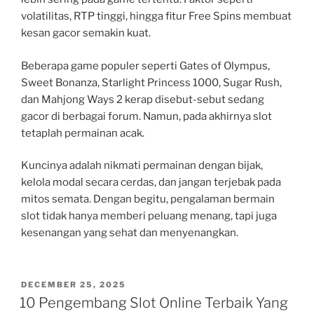
volatilitas, RTP tinggi, hingga fitur Free Spins membuat
kesan gacor semakin kuat.
Beberapa game populer seperti Gates of Olympus,
Sweet Bonanza, Starlight Princess 1000, Sugar Rush,
dan Mahjong Ways 2 kerap disebut-sebut sedang
gacor di berbagai forum. Namun, pada akhirnya slot
tetaplah permainan acak.
Kuncinya adalah nikmati permainan dengan bijak,
kelola modal secara cerdas, dan jangan terjebak pada
mitos semata. Dengan begitu, pengalaman bermain
slot tidak hanya memberi peluang menang, tapi juga
kesenangan yang sehat dan menyenangkan.
POSTED
DECEMBER 25, 2025
ON
10 Pengembang Slot Online Terbaik Yang