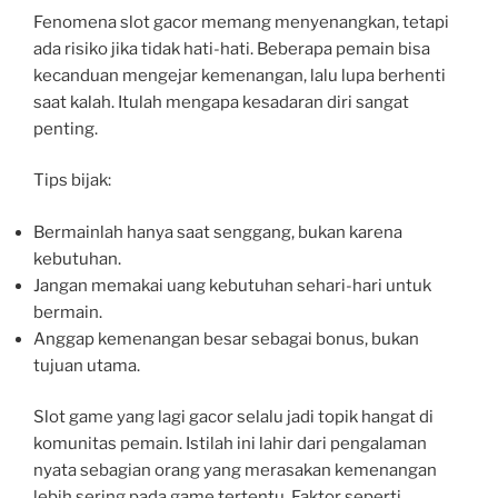
Fenomena slot gacor memang menyenangkan, tetapi
ada risiko jika tidak hati-hati. Beberapa pemain bisa
kecanduan mengejar kemenangan, lalu lupa berhenti
saat kalah. Itulah mengapa kesadaran diri sangat
penting.
Tips bijak:
Bermainlah hanya saat senggang, bukan karena
kebutuhan.
Jangan memakai uang kebutuhan sehari-hari untuk
bermain.
Anggap kemenangan besar sebagai bonus, bukan
tujuan utama.
Slot game yang lagi gacor selalu jadi topik hangat di
komunitas pemain. Istilah ini lahir dari pengalaman
nyata sebagian orang yang merasakan kemenangan
lebih sering pada game tertentu. Faktor seperti