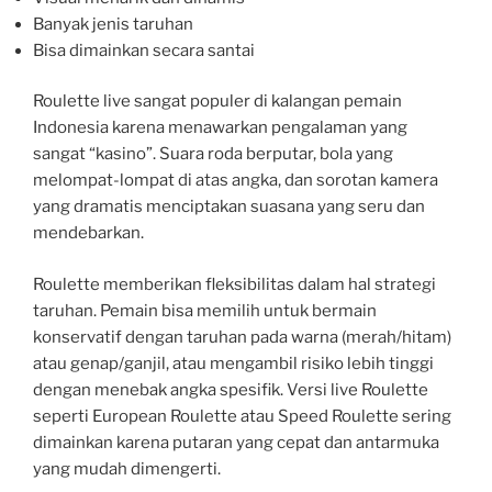
Banyak jenis taruhan
Bisa dimainkan secara santai
Roulette live sangat populer di kalangan pemain
Indonesia karena menawarkan pengalaman yang
sangat “kasino”. Suara roda berputar, bola yang
melompat-lompat di atas angka, dan sorotan kamera
yang dramatis menciptakan suasana yang seru dan
mendebarkan.
Roulette memberikan fleksibilitas dalam hal strategi
taruhan. Pemain bisa memilih untuk bermain
konservatif dengan taruhan pada warna (merah/hitam)
atau genap/ganjil, atau mengambil risiko lebih tinggi
dengan menebak angka spesifik. Versi live Roulette
seperti European Roulette atau Speed Roulette sering
dimainkan karena putaran yang cepat dan antarmuka
yang mudah dimengerti.