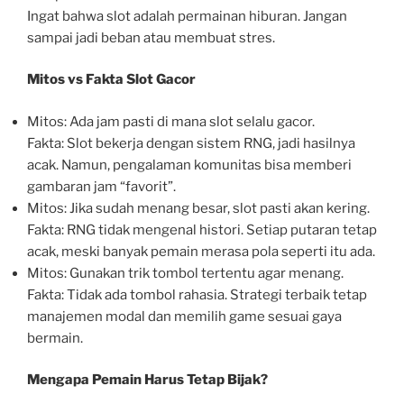
Ingat bahwa slot adalah permainan hiburan. Jangan
sampai jadi beban atau membuat stres.
Mitos vs Fakta Slot Gacor
Mitos: Ada jam pasti di mana slot selalu gacor.
Fakta: Slot bekerja dengan sistem RNG, jadi hasilnya
acak. Namun, pengalaman komunitas bisa memberi
gambaran jam “favorit”.
Mitos: Jika sudah menang besar, slot pasti akan kering.
Fakta: RNG tidak mengenal histori. Setiap putaran tetap
acak, meski banyak pemain merasa pola seperti itu ada.
Mitos: Gunakan trik tombol tertentu agar menang.
Fakta: Tidak ada tombol rahasia. Strategi terbaik tetap
manajemen modal dan memilih game sesuai gaya
bermain.
Mengapa Pemain Harus Tetap Bijak?