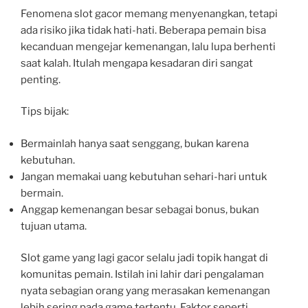
Fenomena slot gacor memang menyenangkan, tetapi
ada risiko jika tidak hati-hati. Beberapa pemain bisa
kecanduan mengejar kemenangan, lalu lupa berhenti
saat kalah. Itulah mengapa kesadaran diri sangat
penting.
Tips bijak:
Bermainlah hanya saat senggang, bukan karena
kebutuhan.
Jangan memakai uang kebutuhan sehari-hari untuk
bermain.
Anggap kemenangan besar sebagai bonus, bukan
tujuan utama.
Slot game yang lagi gacor selalu jadi topik hangat di
komunitas pemain. Istilah ini lahir dari pengalaman
nyata sebagian orang yang merasakan kemenangan
lebih sering pada game tertentu. Faktor seperti