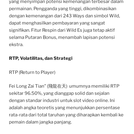
yang menyimpan potensi kemenangan terbesar dalam
permainan. Pengganda yang tinggi, dikombinasikan
dengan kemenangan dari 243 Ways dan simbol Wild,
dapat menghasilkan pembayaran yang sangat
signifikan. Fitur Respin dari Wild Es juga tetap aktif
selama Putaran Bonus, menambah lapisan potensi
ekstra.
RTP, Volatilitas, dan Strategi
RTP (Return to Player)
Fei Long Zai Tian” (飛龍在天) umumnya memiliki RTP
sekitar 96.50%, yang dianggap solid dan sejalan
dengan standar industri untuk slot video online. Ini
adalah angka teoretis yang menunjukkan persentase
rata-rata dari total taruhan yang diharapkan kembali ke
pemain dalam jangka panjang.