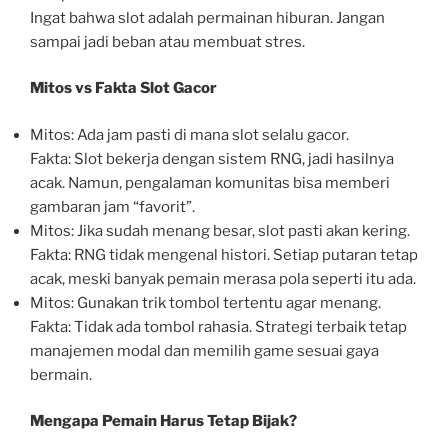
Ingat bahwa slot adalah permainan hiburan. Jangan
sampai jadi beban atau membuat stres.
Mitos vs Fakta Slot Gacor
Mitos: Ada jam pasti di mana slot selalu gacor.
Fakta: Slot bekerja dengan sistem RNG, jadi hasilnya
acak. Namun, pengalaman komunitas bisa memberi
gambaran jam “favorit”.
Mitos: Jika sudah menang besar, slot pasti akan kering.
Fakta: RNG tidak mengenal histori. Setiap putaran tetap
acak, meski banyak pemain merasa pola seperti itu ada.
Mitos: Gunakan trik tombol tertentu agar menang.
Fakta: Tidak ada tombol rahasia. Strategi terbaik tetap
manajemen modal dan memilih game sesuai gaya
bermain.
Mengapa Pemain Harus Tetap Bijak?