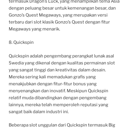
termasuk Dragon’s Luck, yang menampilkan tema Asia
dengan peluang besar untuk kemenangan besar, dan
Gonzo’s Quest Megaways, yang merupakan versi
terbaru dari slot klasik Gonzo’s Quest dengan fitur
Megaways yang menarik.
8. Quickspin
Quickspin adalah pengembang perangkat lunak asal
Swedia yang dikenal dengan kualitas permainan slot
yang sangat tinggi dan kreativitas dalam desain.
Mereka sering kali memadukan grafis yang
menakjubkan dengan fitur-fitur bonus yang
menyenangkan dan inovatif. Meskipun Quickspin
relatif muda dibandingkan dengan pengembang
lainnya, mereka telah memperoleh reputasi yang
sangat baik dalam industri ini.
Beberapa slot unggulan dari Quickspin termasuk Big