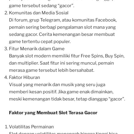
game tersebut sedang “gacor”.
Komunitas dan Media Sosial
Di forum, grup Telegram, atau komunitas Facebook,
pemain sering berbagi pengalaman slot mana yang
sedang gacor. Cerita kemenangan besar membuat
game tertentu cepat populer.
Fitur Menarik dalam Game
Banyak slot modern memiliki fitur Free Spins, Buy Spin,
dan multiplier. Saat fitur ini sering muncul, pemain
merasa game tersebut lebih bersahabat.
Faktor Hiburan
Visual yang menarik dan musik yang seru juga
memberi kesan positif. Jika game enak dimainkan,
meski kemenangan tidak besar, tetap dianggap “gacor”.
Faktor yang Membuat Slot Terasa Gacor
Volatilitas Permainan
Slot dengan volatilitas menengah hingga tinggi bisa