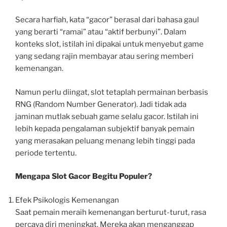
Secara harfiah, kata “gacor” berasal dari bahasa gaul
yang berarti “ramai” atau “aktif berbunyi”. Dalam
konteks slot, istilah ini dipakai untuk menyebut game
yang sedang rajin membayar atau sering memberi
kemenangan.
Namun perlu diingat, slot tetaplah permainan berbasis
RNG (Random Number Generator). Jadi tidak ada
jaminan mutlak sebuah game selalu gacor. Istilah ini
lebih kepada pengalaman subjektif banyak pemain
yang merasakan peluang menang lebih tinggi pada
periode tertentu.
Mengapa Slot Gacor Begitu Populer?
Efek Psikologis Kemenangan
Saat pemain meraih kemenangan berturut-turut, rasa
percaya diri meningkat. Mereka akan menganggap