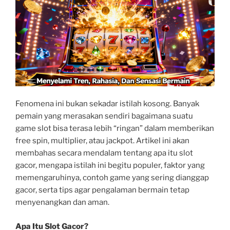
Fenomena ini bukan sekadar istilah kosong. Banyak
pemain yang merasakan sendiri bagaimana suatu
game slot bisa terasa lebih “ringan” dalam memberikan
free spin, multiplier, atau jackpot. Artikel ini akan
membahas secara mendalam tentang apa itu slot
gacor, mengapa istilah ini begitu populer, faktor yang
memengaruhinya, contoh game yang sering dianggap
gacor, serta tips agar pengalaman bermain tetap
menyenangkan dan aman.
Apa Itu Slot Gacor?