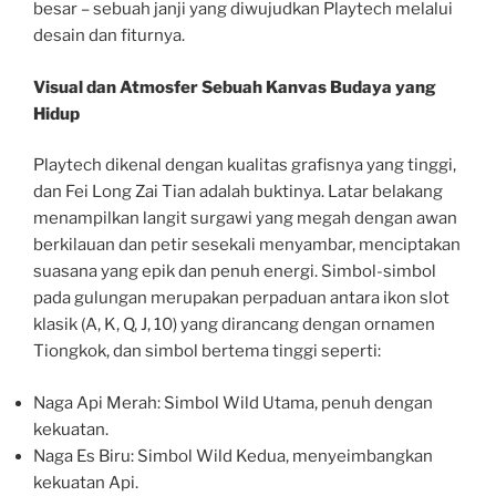
besar – sebuah janji yang diwujudkan Playtech melalui
desain dan fiturnya.
Visual dan Atmosfer Sebuah Kanvas Budaya yang
Hidup
Playtech dikenal dengan kualitas grafisnya yang tinggi,
dan Fei Long Zai Tian adalah buktinya. Latar belakang
menampilkan langit surgawi yang megah dengan awan
berkilauan dan petir sesekali menyambar, menciptakan
suasana yang epik dan penuh energi. Simbol-simbol
pada gulungan merupakan perpaduan antara ikon slot
klasik (A, K, Q, J, 10) yang dirancang dengan ornamen
Tiongkok, dan simbol bertema tinggi seperti:
Naga Api Merah: Simbol Wild Utama, penuh dengan
kekuatan.
Naga Es Biru: Simbol Wild Kedua, menyeimbangkan
kekuatan Api.