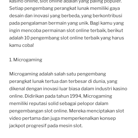
kasino online, slot online adalah yang paling populer.
Setiap pengembang perangkat lunak memiliki gaya
desain dan inovasi yang berbeda, yang berkontribusi
pada pengalaman bermain yang unik. Bagi kamu yang
ingin mencoba permainan slot online terbaik, berikut
adalah 10 pengembang slot online terbaik yang harus
kamu coba!
1. Microgaming
Microgaming adalah salah satu pengembang
perangkat lunak tertua dan terbesar di dunia, yang
dikenal dengan inovasi luar biasa dalam industri kasino
online. Didirikan pada tahun 1994, Microgaming
memiliki reputasi solid sebagai pelopor dalam
pengembangan slot online. Mereka menciptakan slot
video pertama dan juga memperkenalkan konsep
jackpot progresif pada mesin slot.