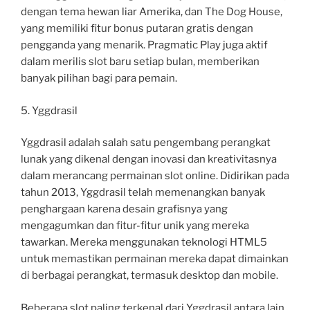
dengan tema hewan liar Amerika, dan The Dog House,
yang memiliki fitur bonus putaran gratis dengan
pengganda yang menarik. Pragmatic Play juga aktif
dalam merilis slot baru setiap bulan, memberikan
banyak pilihan bagi para pemain.
5. Yggdrasil
Yggdrasil adalah salah satu pengembang perangkat
lunak yang dikenal dengan inovasi dan kreativitasnya
dalam merancang permainan slot online. Didirikan pada
tahun 2013, Yggdrasil telah memenangkan banyak
penghargaan karena desain grafisnya yang
mengagumkan dan fitur-fitur unik yang mereka
tawarkan. Mereka menggunakan teknologi HTML5
untuk memastikan permainan mereka dapat dimainkan
di berbagai perangkat, termasuk desktop dan mobile.
Beberapa slot paling terkenal dari Yggdrasil antara lain