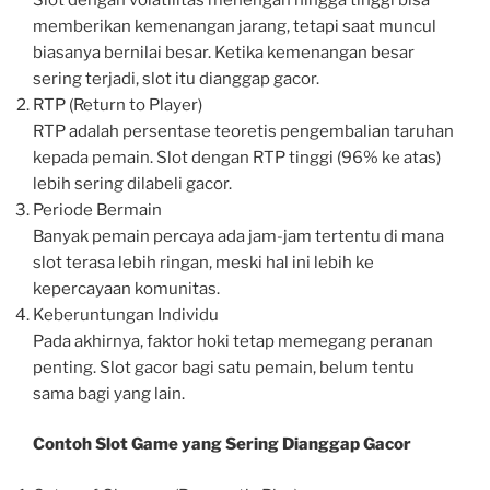
memberikan kemenangan jarang, tetapi saat muncul
biasanya bernilai besar. Ketika kemenangan besar
sering terjadi, slot itu dianggap gacor.
RTP (Return to Player)
RTP adalah persentase teoretis pengembalian taruhan
kepada pemain. Slot dengan RTP tinggi (96% ke atas)
lebih sering dilabeli gacor.
Periode Bermain
Banyak pemain percaya ada jam-jam tertentu di mana
slot terasa lebih ringan, meski hal ini lebih ke
kepercayaan komunitas.
Keberuntungan Individu
Pada akhirnya, faktor hoki tetap memegang peranan
penting. Slot gacor bagi satu pemain, belum tentu
sama bagi yang lain.
Contoh Slot Game yang Sering Dianggap Gacor