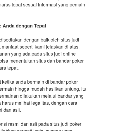
harus tepat sesuai informasi yang pemain
e Anda dengan Tepat
 disediakan dengan baik oleh situs judi
 manfaat seperti kami jelaskan di atas.
anan yang ada pada situs judi online
 bisa menentukan situs dan bandar poker
ra tepat.
 ketika anda bermain di bandar poker
ermain hingga mudah hasilkan untung, itu
permainan dilakukan melalui bandar yang
 harus melihat legalitas, dengan cara
 dan asli.
si resmi dan asli pada situs judi poker
silahkan cermati jenis layanan yang