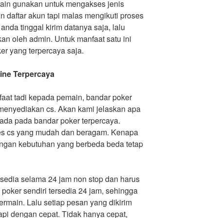
main gunakan untuk mengakses jenis
in daftar akun tapi malas mengikuti proses
anda tinggal kirim datanya saja, lalu
an oleh admin. Untuk manfaat satu ini
er yang terpercaya saja.
ine Terpercaya
at tadi kepada pemain, bandar poker
 menyediakan cs. Akan kami jelaskan apa
g ada pada bandar poker terpercaya.
es cs yang mudah dan beragam. Kenapa
ngan kebutuhan yang berbeda beda tetap
ersedia selama 24 jam non stop dan harus
 poker sendiri tersedia 24 jam, sehingga
rmain. Lalu setiap pesan yang dikirim
api dengan cepat. Tidak hanya cepat,