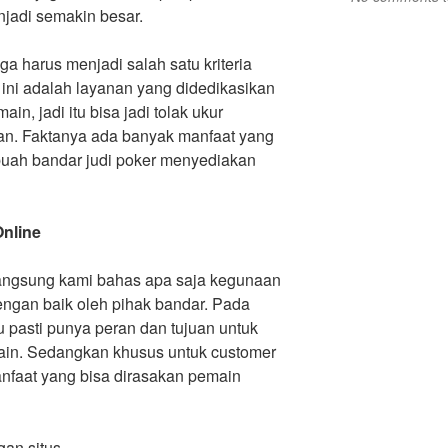
jadi semakin besar.
ga harus menjadi salah satu kriteria
 ini adalah layanan yang didedikasikan
n, jadi itu bisa jadi tolak ukur
nan. Faktanya ada banyak manfaat yang
buah bandar judi poker menyediakan
Online
langsung kami bahas apa saja kegunaan
engan baik oleh pihak bandar. Pada
tu pasti punya peran dan tujuan untuk
n. Sedangkan khusus untuk customer
anfaat yang bisa dirasakan pemain
an situs