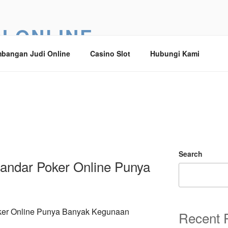
I ONLINE
bangan Judi Online
Casino Slot
Hubungi Kami
Search
andar Poker Online Punya
Recent 