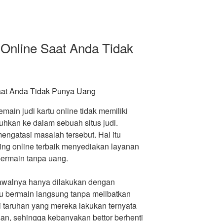
u Online Saat Anda Tidak
ain judi kartu online tidak memiliki
uhkan ke dalam sebuah situs judi.
engatasi masalah tersebut. Hal itu
ing online terbaik menyediakan layanan
 bermain tanpa uang.
awalnya hanya dilakukan dengan
u bermain langsung tanpa melibatkan
pi taruhan yang mereka lakukan ternyata
an, sehingga kebanyakan bettor berhenti