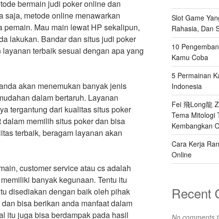
ode bermain judi poker online dan
snya saja, metode online menawarkan
Slot Game Yan
 pemain. Mau main lewat HP sekalipun,
Rahasia, Dan 
a lakukan. Bandar dan situs judi poker
10 Pengembang
an layanan terbaik sesuai dengan apa yang
Kamu Coba
5 Permainan Ka
 anda akan menemukan banyak jenis
Indonesia
mudahan dalam bertaruh. Layanan
Fei 飛Long龍 Za
ya tergantung dari kualitas situs poker
Tema Mitologi 
 dalam memilih situs poker dan bisa
Kembangkan Ol
itas terbaik, beragam layanan akan
Cara Kerja Ra
Online
main, customer service atau cs adalah
 memiliki banyak kegunaan. Tentu itu
Recent
 itu disediakan dengan baik oleh pihak
a dan bisa berikan anda manfaat dalam
l itu juga bisa berdampak pada hasil
No comments t