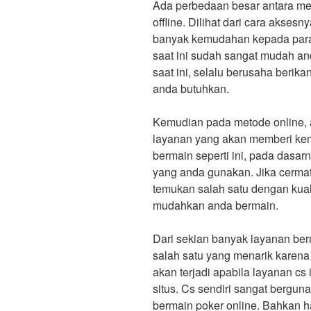
Ada perbedaan besar antara met
offline. Dilihat dari cara akse
banyak kemudahan kepada para
saat ini sudah sangat mudah and
saat ini, selalu berusaha berik
anda butuhkan.
Kemudian pada metode online,
layanan yang akan memberi ke
bermain seperti ini, pada dasarn
yang anda gunakan. Jika cermat
temukan salah satu dengan kual
mudahkan anda bermain.
Dari sekian banyak layanan ber
salah satu yang menarik karena
akan terjadi apabila layanan cs
situs. Cs sendiri sangat bergun
bermain poker online. Bahkan ha