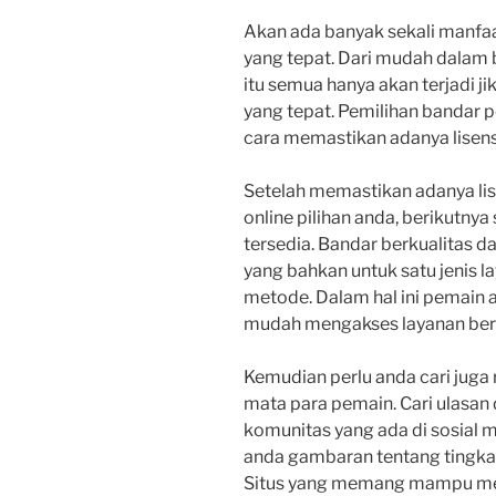
Akan ada banyak sekali manfaa
yang tepat. Dari mudah dalam 
itu semua hanya akan terjadi j
yang tepat. Pemilihan bandar p
cara memastikan adanya lisensi
Setelah memastikan adanya lise
online pilihan anda, berikutnya
tersedia. Bandar berkualitas d
yang bahkan untuk satu jenis 
metode. Dalam hal ini pemain
mudah mengakses layanan ber
Kemudian perlu anda cari juga 
mata para pemain. Cari ulasan 
komunitas yang ada di sosial 
anda gambaran tentang tingkat
Situs yang memang mampu me