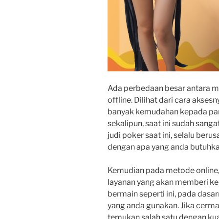
Ada perbedaan besar antara me
offline. Dilihat dari cara aks
banyak kemudahan kepada par
sekalipun, saat ini sudah sang
judi poker saat ini, selalu beru
dengan apa yang anda butuhka
Kemudian pada metode online
layanan yang akan memberi k
bermain seperti ini, pada dasar
yang anda gunakan. Jika cerma
temukan salah satu dengan kua