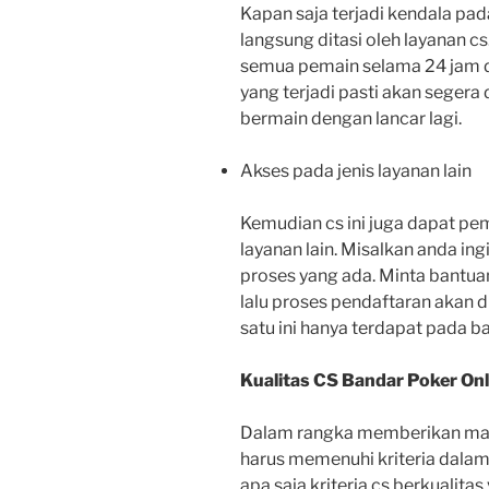
Kapan saja terjadi kendala pad
langsung ditasi oleh layanan 
semua pemain selama 24 jam d
yang terjadi pasti akan segera
bermain dengan lancar lagi.
Akses pada jenis layanan lain
Kemudian cs ini juga dapat pe
layanan lain. Misalkan anda ing
proses yang ada. Minta bantuan
lalu proses pendaftaran akan 
satu ini hanya terdapat pada b
Kualitas CS Bandar Poker Onl
Dalam rangka memberikan man
harus memenuhi kriteria dalam
apa saja kriteria cs berkualit