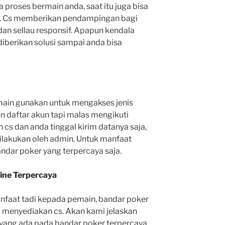
a proses bermain anda, saat itu juga bisa
cs. Cs memberikan pendampingan bagi
an sellau responsif. Apapun kendala
 diberikan solusi sampai anda bisa
main gunakan untuk mengakses jenis
in daftar akun tapi malas mengikuti
 cs dan anda tinggal kirim datanya saja,
dilakukan oleh admin. Untuk manfaat
andar poker yang terpercaya saja.
ine Terpercaya
faat tadi kepada pemain, bandar poker
 menyediakan cs. Akan kami jelaskan
as yang ada pada bandar poker terpercaya.