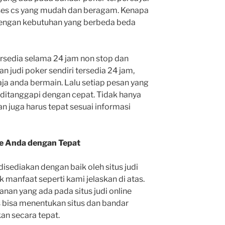
ses cs yang mudah dan beragam. Kenapa
dengan kebutuhan yang berbeda beda
tersedia selama 24 jam non stop dan
an judi poker sendiri tersedia 24 jam,
ja anda bermain. Lalu setiap pesan yang
 ditanggapi dengan cepat. Tidak hanya
n juga harus tepat sesuai informasi
e Anda dengan Tepat
 disediakan dengan baik oleh situs judi
k manfaat seperti kami jelaskan di atas.
anan yang ada pada situs judi online
s bisa menentukan situs dan bandar
an secara tepat.