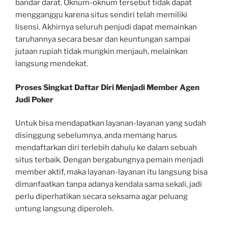
bandar darat. Oknum-oknum tersebut tidak dapat
mengganggu karena situs sendiri telah memiliki
lisensi. Akhirnya seluruh penjudi dapat memainkan
taruhannya secara besar dan keuntungan sampai
jutaan rupiah tidak mungkin menjauh, melainkan
langsung mendekat.
Proses Singkat Daftar Diri Menjadi Member Agen
Judi Poker
Untuk bisa mendapatkan layanan-layanan yang sudah
disinggung sebelumnya, anda memang harus
mendaftarkan diri terlebih dahulu ke dalam sebuah
situs terbaik. Dengan bergabungnya pemain menjadi
member aktif, maka layanan-layanan itu langsung bisa
dimanfaatkan tanpa adanya kendala sama sekali, jadi
perlu diperhatikan secara seksama agar peluang
untung langsung diperoleh.