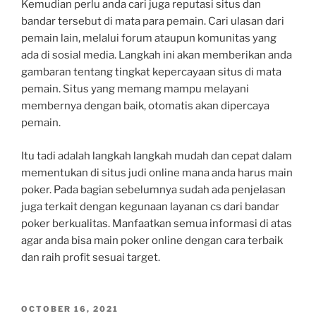
Kemudian perlu anda cari juga reputasi situs dan
bandar tersebut di mata para pemain. Cari ulasan dari
pemain lain, melalui forum ataupun komunitas yang
ada di sosial media. Langkah ini akan memberikan anda
gambaran tentang tingkat kepercayaan situs di mata
pemain. Situs yang memang mampu melayani
membernya dengan baik, otomatis akan dipercaya
pemain.
Itu tadi adalah langkah langkah mudah dan cepat dalam
mementukan di situs judi online mana anda harus main
poker. Pada bagian sebelumnya sudah ada penjelasan
juga terkait dengan kegunaan layanan cs dari bandar
poker berkualitas. Manfaatkan semua informasi di atas
agar anda bisa main poker online dengan cara terbaik
dan raih profit sesuai target.
POSTED
OCTOBER 16, 2021