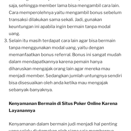
saja, sehingga member lama bisa mengambil cara lain.
Cara memperolehnya yaitu mengambil bonus sebelum
transaksi dilakukan sama sekali. Jadi, gunakan
keuntungan ini apabila ingin bermain tanpa modal
uang.
Selain itu masih terdapat cara lain agar bisa bermain
tanpa menggunakan modal uang, yaitu dengan
memanfaatkan bonus referral. Bonus ini sangat mudah
dalam mendapatkannya karena pemain hanya
diharuskan mengajak orang lain agar mereka mau
menjadi member. Sedangkan jumlah untungnya sendiri
bisa disesuaikan oleh anda ketika mau mengajak
sebanyak-banyaknya.
Kenyamanan Bermain di Situs Poker Online Karena
Layanannya
Kenyamanan dalam bermain judi menjadi hal penting