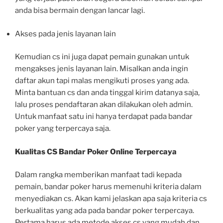
anda bisa bermain dengan lancar lagi.
Akses pada jenis layanan lain
Kemudian cs ini juga dapat pemain gunakan untuk
mengakses jenis layanan lain. Misalkan anda ingin
daftar akun tapi malas mengikuti proses yang ada.
Minta bantuan cs dan anda tinggal kirim datanya saja,
lalu proses pendaftaran akan dilakukan oleh admin.
Untuk manfaat satu ini hanya terdapat pada bandar
poker yang terpercaya saja.
Kualitas CS Bandar Poker Online Terpercaya
Dalam rangka memberikan manfaat tadi kepada
pemain, bandar poker harus memenuhi kriteria dalam
menyediakan cs. Akan kami jelaskan apa saja kriteria cs
berkualitas yang ada pada bandar poker terpercaya.
Pertama harus ada metode akses cs yang mudah dan