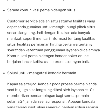
Sarana komunikasi pemain dengan situs
Customer service adalah satu satunya fasilitas yang
dapat anda gunakan untuk menghubungi pihak situs
secara langsung. Jadi dengan itu akan ada banyak
manfaat, seperti mencari informasi tentang kualitas
situs, kualitas permainan hingga bertanya tentang
syarat dan ketentuan penggunaan layanan di dalamnya.
Komunikasi pemain dengan bandar poker online
berjalan lancar ketika cs ini tersedia dengan baik.
Solusi untuk mengatasi kendala bermain
Kapan saja terjadi kendala pada proses bermain anda,
saat itu juga bisa langsung ditasi oleh layanan cs. Cs
memberikan pendampingan bagi semua pemain
selama 24 jam dan sellau responsif. Apapun kendala
yang terjadi pasti akan segera diberikan solusi sampai