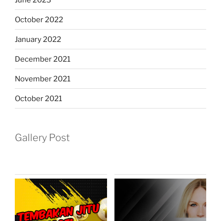
October 2022
January 2022
December 2021
November 2021
October 2021
Gallery Post