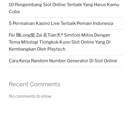
10 Pengembang Slot Online Terbaik Yang Harus Kamu
Coba
5 Permainan Kasino Live Terbaik Pemain Indonesia
Fei 飛Long龍 Zai 在Tian天® Simfoni Mitos Dengan
Tema Mitologi Tiongkok Kuno Slot Online Yang Di
Kembangkan Oleh Playtech
Cara Kerja Random Number Generator Di Slot Online
Recent Comments
No comments to show.