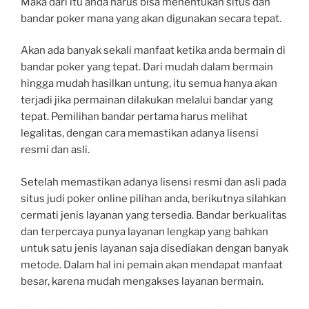
Maka dari itu anda harus bisa menentukan situs dan
bandar poker mana yang akan digunakan secara tepat.
Akan ada banyak sekali manfaat ketika anda bermain di
bandar poker yang tepat. Dari mudah dalam bermain
hingga mudah hasilkan untung, itu semua hanya akan
terjadi jika permainan dilakukan melalui bandar yang
tepat. Pemilihan bandar pertama harus melihat
legalitas, dengan cara memastikan adanya lisensi
resmi dan asli.
Setelah memastikan adanya lisensi resmi dan asli pada
situs judi poker online pilihan anda, berikutnya silahkan
cermati jenis layanan yang tersedia. Bandar berkualitas
dan terpercaya punya layanan lengkap yang bahkan
untuk satu jenis layanan saja disediakan dengan banyak
metode. Dalam hal ini pemain akan mendapat manfaat
besar, karena mudah mengakses layanan bermain.